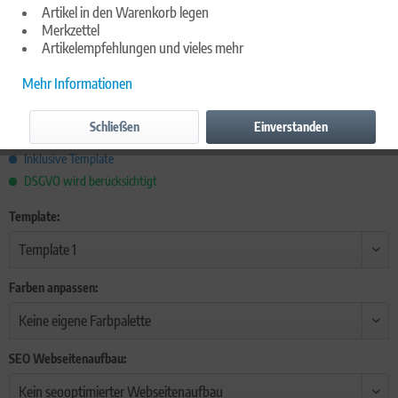
Artikel in den Warenkorb legen
Merkzettel
Artikelempfehlungen und vieles mehr
Mehr Informationen
500,00 € *
Inhalt:
1 Stück
Schließen
Einverstanden
inkl. MwSt.,
inkl. Versandkosten
Inklusive Template
DSGVO wird berücksichtigt
Template:
Farben anpassen:
SEO Webseitenaufbau: