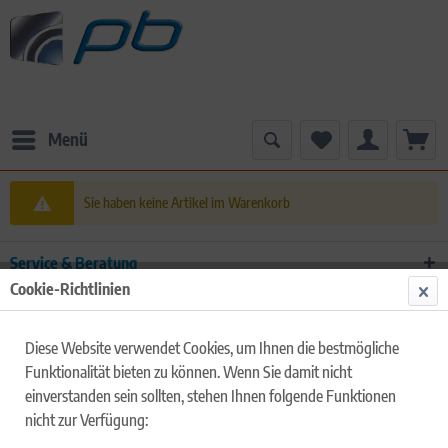
Menü
Sie haben keine Artikel im Warenkorb
Service & Beratung
Cookie-Richtlinien
Impressum & Rechtliches
Diese Website verwendet Cookies, um Ihnen die bestmögliche
Interessante Links
Funktionalität bieten zu können. Wenn Sie damit nicht
Service & Socialmedia
einverstanden sein sollten, stehen Ihnen folgende Funktionen
nicht zur Verfügung:
* Alle Preise inkl. gesetzl. Mehrwertsteuer, wenn nicht anders beschrieben