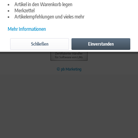
Artikel in den Warenkorb legen
Merkzettel
Cookie-Einstellungen
Impressum
Kontakt
Datenschutzerklärung
Artikelempfehlungen und vieles mehr
Widerrufsrecht
Allgemeine Geschäftsbedingungen
Mehr Informationen
Versand und Zahlungsbedingungen
Schließen
Einverstanden
© pb Marketing