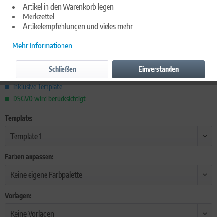
Artikel in den Warenkorb legen
Merkzettel
Artikelempfehlungen und vieles mehr
Mehr Informationen
2.500,00 € *
Inhalt:
1 Stück
Schließen
Einverstanden
inkl. MwSt.,
inkl. Versandkosten
Inklusive Template
DSGVO wird berücksichtigt
Template:
Farben anpassen:
Vorlagen: