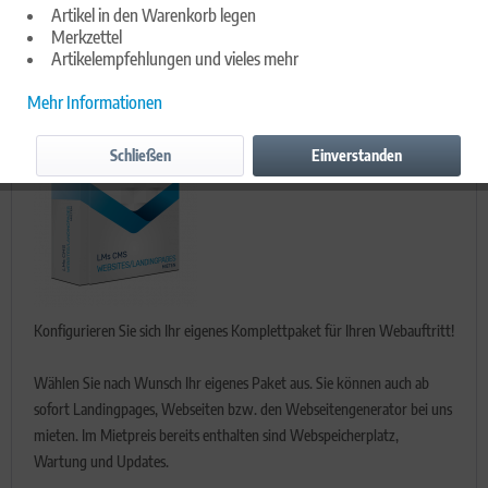
Komplettpaket nach Wunsch konfigurieren
Artikel in den Warenkorb legen
Merkzettel
28.12.19 19:30
0 Kommentare
Artikelempfehlungen und vieles mehr
Mehr Informationen
Schließen
Einverstanden
Konfigurieren Sie sich Ihr eigenes Komplettpaket für Ihren Webauftritt!
Wählen Sie nach Wunsch Ihr eigenes Paket aus. Sie können auch ab
sofort Landingpages, Webseiten bzw. den Webseitengenerator bei uns
mieten. Im Mietpreis bereits enthalten sind Webspeicherplatz,
Wartung und Updates.